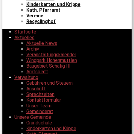
Kinderkarten und Krippe
Kath. Pfarramt
Vereine
Recyclinghof
Startseite
Aktuelles
Aktuelle News
Archiv
Veranstaltungskalender
Windpark Hohenmuttlen
Baugebiet Schäfig III
Amtsblatt
Verwaltung
Gebühren und Steuern
Anschrift
Sprechzeiten
Kontaktformular
Unser Team
Gemeinderat
Unsere Gemeinde
Grundschule
Kinderkarten und Krippe